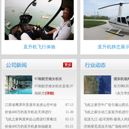
直升机飞行体验
直升机静态展
97南航空难女机长
浦东机场
97南航空难女机长是谁,97
东方网6月
南航空
[详细]
《东方早
江西省鹰潭市贵溪市龙虎山空中游
07-13
飞机之家空中广告引爆山西吕
价值400万的直升机在天津进行
11-30
飞机之家出动三架直升机进行
飞机之家再度奔赴山西进行禁毒活
02-13
花漾九江-追浔清明-最美人间
价值400万的直升机参加福建龙
03-21
济南莱芜茂业天地广场租400