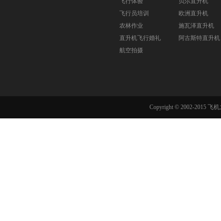
飞行体验
贝尔直升机
飞行员培训
欧洲直升机
农林作业
施瓦泽直升机
直升机飞行婚礼
阿古斯特直升机
航空拍摄
Copyright © 2002-201