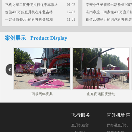
飞机之家二度开飞执行辽宁本溪大
01-02
泰安小伙子新婚出动价值400
价值400万的直升机在东北吉林
12-05
济南章丘一商家租400万直升
一架价值400万的直升机参加湖
11-01
价值2000多万的贝尔直升机进
案例展示 Product Display
商场周年庆典
山东商场国庆活动
飞行服务
直升机销售
直升机租赁
罗宾逊直升机