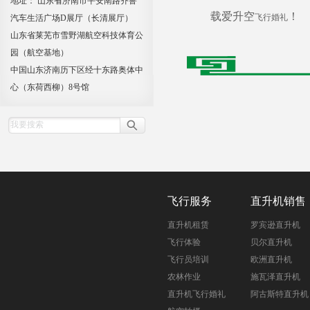
地址： 山东省济南市平安南路齐鲁
载爱升空
！
飞行婚礼
汽车生活广场D展厅（长清展厅）
山东省莱芜市雪野湖航空科技体育公
园（航空基地）
中国山东济南历下区经十东路奥体中
心（东荷西柳）8号馆
飞行服务
直升机销售
直升机租赁
罗宾逊直升机
飞行体验
贝尔直升机
飞行员培训
欧洲直升机
农林作业
施瓦泽直升机
直升机飞行婚礼
阿古斯特直升机