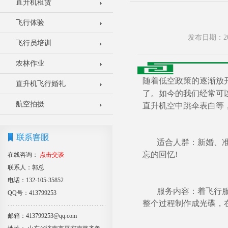
直升机租赁
飞行体验
发布日期：20
飞行员培训
农林作业
随着低空政策的逐渐放
直升机飞行婚礼
了。如今的我们经常可
航空拍摄
直升机空中跳伞表白等
适合人群：新婚、准婚
忘的回忆!
在线咨询：
点击交谈
联系人：郭总
电话：132-105-35852
服务内容：着飞行服拍
QQ号：413799253
整个过程制作成光碟，
邮箱：413799253@qq.com