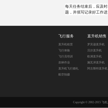
每天任务结束后，应及时
题，并填写记录好工作进
飞行服务
直升机销售
直升机租赁
罗宾逊直升机
飞行体验
贝尔直升机
飞行员培训
欧洲直升机
农林作业
施瓦泽直升机
直升机飞行婚礼
阿古斯特直升机
航空拍摄
Copyright © 2002-201